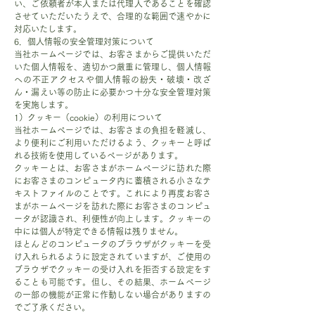
い、ご依頼者が本人または代理人であることを確認
させていただいたうえで、合理的な範囲で速やかに
対応いたします。
6．個人情報の安全管理対策について
当社ホームページでは、お客さまからご提供いただ
いた個人情報を、適切かつ厳重に管理し、個人情報
への不正アクセスや個人情報の紛失・破壊・改ざ
ん・漏えい等の防止に必要かつ十分な安全管理対策
を実施します。
1）クッキー（cookie）の利用について
当社ホームページでは、お客さまの負担を軽減し、
より便利にご利用いただけるよう、クッキーと呼ば
れる技術を使用しているページがあります。
クッキーとは、お客さまがホームページに訪れた際
にお客さまのコンピュータ内に蓄積される小さなテ
キストファイルのことです。これにより再度お客さ
まがホームページを訪れた際にお客さまのコンピュ
ータが認識され、利便性が向上します。クッキーの
中には個人が特定できる情報は残りません。
ほとんどのコンピュータのブラウザがクッキーを受
け入れられるように設定されていますが、ご使用の
ブラウザでクッキーの受け入れを拒否する設定をす
ることも可能です。但し、その結果、ホームページ
の一部の機能が正常に作動しない場合がありますの
でご了承ください。