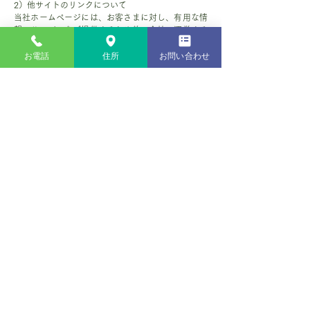
2）他サイトのリンクについて
当社ホームページには、お客さまに対し、有用な情
報・サービスをご提供するため他の会社の運営する
ホームページへのリンクがあります。リンク先のホ
お電話
住所
お問い合わせ
ームページにおける個人情報について、当社は一切
責任を負うことができませんので、あらかじめご了
承ください。
3）個人情報の保管場所について
当社ホームページはWixを利用しており、個人情報
は日本国外のデーターセンターで保管される場合が
あります。詳細はWix社のプライバシーポリシーを
ご確認ください。https://ja.wix.com/about/privacy
7．個人情報の取り扱いの改定について
当社は、お客さまの個人情報をより一層保護するた
め、本個人情報の取り扱いにおける取り組みについ
て、適宜見直し、改定いたします。なお、本個人情
報の取り扱いの改定につきましては、当社ホームペ
ージで随時掲載いたします。
8．個人情報についてのお問い合わせ先
本個人情報の取り扱いに関するご意見・ご質問など
は下記までご連絡ください。
株式会社グランドライン
住所：北海道旭川市神居八条14丁目 1-6